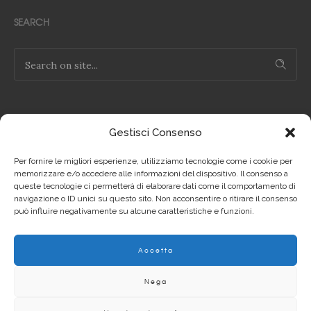
SEARCH
Gestisci Consenso
NOTE LEGALI
Per fornire le migliori esperienze, utilizziamo tecnologie come i cookie per
Privacy Policy IT
memorizzare e/o accedere alle informazioni del dispositivo. Il consenso a
queste tecnologie ci permetterà di elaborare dati come il comportamento di
navigazione o ID unici su questo sito. Non acconsentire o ritirare il consenso
Privacy Policy EN
può influire negativamente su alcune caratteristiche e funzioni.
Cookie Policy IT
Accetta
Cookie Policy EN
Nega