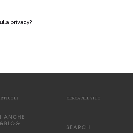
sulla privacy?
ARTICOLI
CERCA NEL SITO
I ANCHE
&BLOG
SEARCH