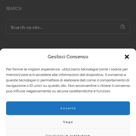
SEARCH
Gestisci Consenso
NOTE LEGALI
Per fornire le migliori esperienze, utilizziamo tecnologie come i cookie per
Privacy Policy IT
memorizzare e/o accedere alle informazioni del dispositivo. Il consenso a
queste tecnologie ci permetterà di elaborare dati come il comportamento di
navigazione o ID unici su questo sito. Non acconsentire o ritirare il consenso
Privacy Policy EN
può influire negativamente su alcune caratteristiche e funzioni.
Cookie Policy IT
Accetta
Cookie Policy EN
Nega
Visualizza le preferenze