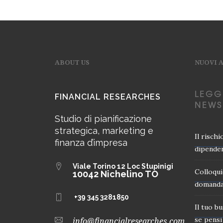
ABOUT US
NUOVI 
LEGG
FINANCIAL RESEARCHES
NEWS
Studio di pianificazione
strategica, marketing e
Il risch
finanza d’impresa
dipender
Viale Torino 12
Loc Stupinigi
Colloqui
10042 Nichelino TO
domanda
+39 345 3281850
Il tuo b
se pensi 
info@financialresearches.com