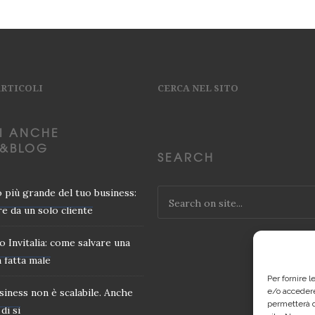
ARTICOLI
CERCA NEL SITO
I ANCHE
&BLOG
SEARCH
io più grande del tuo business:
e da un solo cliente
o Invitalia: come salvare una
 fatta male
Per fornire 
usiness non è scalabile. Anche
e/o accedere
permetterà d
di si