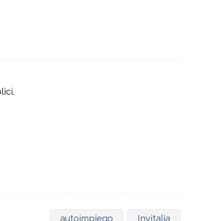
ici.
autoimpiego
Invitalia