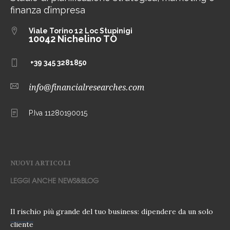
finanza d’impresa
Viale Torino 12
Loc Stupinigi
10042 Nichelino TO
+39 345 3281850
info@financialresearches.com
P.Iva 11280190015
NUOVI ARTICOLI
LEGGI ANCHE NEWS&BLOG
Il rischio più grande del tuo business: dipendere da un solo
cliente