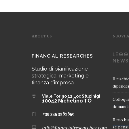
ABOUT US
NUOVI 
LEGG
FINANCIAL RESEARCHES
NEWS
Studio di pianificazione
strategica, marketing e
Il risch
finanza d’impresa
dipender
Viale Torino 12
Loc Stupinigi
Colloqui
10042 Nichelino TO
domanda
+39 345 3281850
Il tuo b
se pensi 
info@financialresearches.com