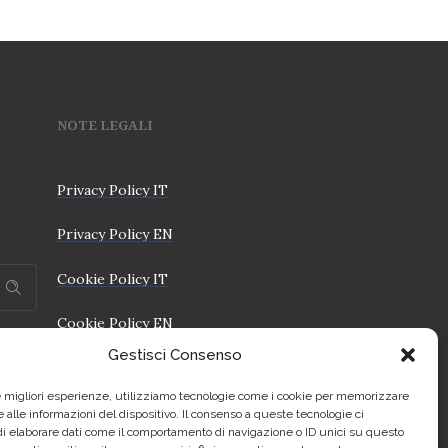
NOTE LEGALI
Privacy Policy IT
Privacy Policy EN
Cookie Policy IT
Cookie Policy EN
Gestisci Consenso
le migliori esperienze, utilizziamo tecnologie come i cookie per memorizzare
 alle informazioni del dispositivo. Il consenso a queste tecnologie ci
i elaborare dati come il comportamento di navigazione o ID unici su questo