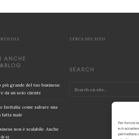
ARTICOLI
CERCA NEL SITO
I ANCHE
&BLOG
SEARCH
io più grande del tuo business:
e da un solo cliente
o Invitalia: come salvare una
 fatta male
Per fornire 
usiness non è scalabile. Anche
e/o accedere
permetterà d
di si