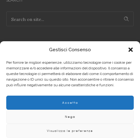
Gestisci Consenso
NOTE LEGALI
Per fornire le migliori esperienze, utilizziamo tecnologie come i cookie per
Privacy Policy IT
memorizzare e/o accedere alle informazioni del dispositivo. Il consenso a
queste tecnologie ci permetterà di elaborare dati come il comportamento di
navigazione o ID unici su questo sito. Non acconsentire o ritirare il consenso
Privacy Policy EN
può influire negativamente su alcune caratteristiche e funzioni.
Cookie Policy IT
Accetta
Cookie Policy EN
Nega
Visualizza le preferenze