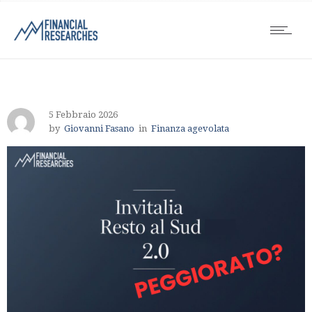
5 Febbraio 2026
by
Giovanni Fasano
in
Finanza agevolata