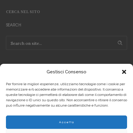
CERCA NEL SITO
SEARCH
Gestisci Consenso
NOTE LEGALI
Per fornire le migliori esperienze, utilizziamo tecnologie come i cookie per
Privacy Policy IT
memorizzare e/o accedere alle informazioni del dispositivo. Il consenso a
queste tecnologie ci permetterà di elaborare dati come il comportamento di
navigazione o ID unici su questo sito. Non acconsentire o ritirare il consenso
Privacy Policy EN
può influire negativamente su alcune caratteristiche e funzioni.
Cookie Policy IT
Accetta
Cookie Policy EN