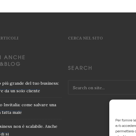
ARTICOLI
CERCA NEL SITO
I ANCHE
&BLOG
SEARCH
io più grande del tuo business:
e da un solo cliente
o Invitalia: come salvare una
 fatta male
Per fornire 
usiness non è scalabile. Anche
e/o accedere
permetterà d
di si