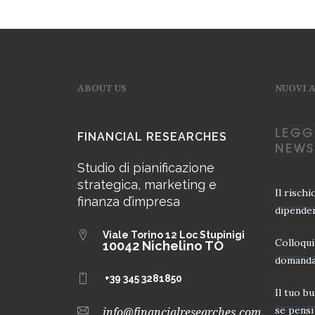
ABOUT US
NUOVI 
LEGG
FINANCIAL RESEARCHES
NEWS
Studio di pianificazione
strategica, marketing e
Il risch
finanza d’impresa
dipender
Viale Torino 12
Loc Stupinigi
Colloqui
10042 Nichelino TO
domanda
+39 345 3281850
Il tuo b
se pensi 
info@financialresearches.com