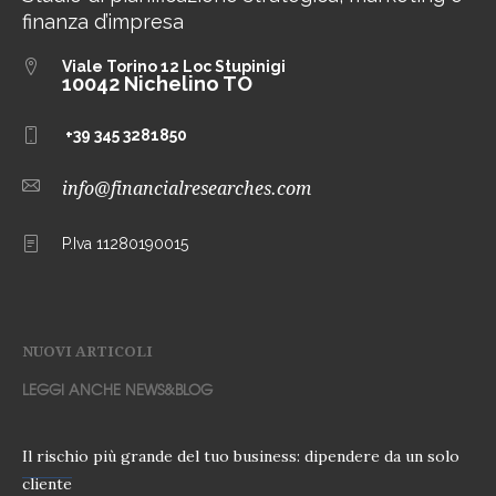
finanza d’impresa
Viale Torino 12
Loc Stupinigi
10042 Nichelino TO
+39 345 3281850
info@financialresearches.com
P.Iva 11280190015
NUOVI ARTICOLI
LEGGI ANCHE NEWS&BLOG
Il rischio più grande del tuo business: dipendere da un solo
cliente