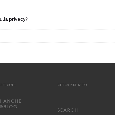
sulla privacy?
ARTICOLI
CERCA NEL SITO
I ANCHE
&BLOG
SEARCH