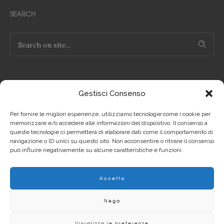
SEARCH
Gestisci Consenso
NOTE LEGALI
Per fornire le migliori esperienze, utilizziamo tecnologie come i cookie per
Privacy Policy IT
memorizzare e/o accedere alle informazioni del dispositivo. Il consenso a
queste tecnologie ci permetterà di elaborare dati come il comportamento di
navigazione o ID unici su questo sito. Non acconsentire o ritirare il consenso
Privacy Policy EN
può influire negativamente su alcune caratteristiche e funzioni.
Cookie Policy IT
Accetta
Cookie Policy EN
Nega
Visualizza le preferenze