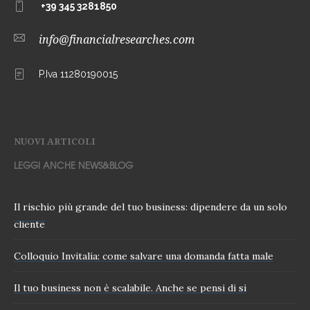
+39 345 3281850
info@financialresearches.com
P.Iva 11280190015
NUOVI ARTICOLI
LEGGI ANCHE NEWS&BLOG
Il rischio più grande del tuo business: dipendere da un solo
cliente
Colloquio Invitalia: come salvare una domanda fatta male
Il tuo business non è scalabile. Anche se pensi di si