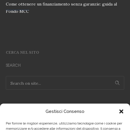
Come ottenere un finanziamento senza garanzie: guida al
Fondo MCC
CERCA NEL SITO
SEARCH
Gestisci Consenso
NOTE LEGALI
Per fornire le migliori esperienze, utilizziamo tecnologie come i cookie per
Privacy Policy IT
memorizzare e/o accedere alle informazioni del dispositivo. Il consenso a