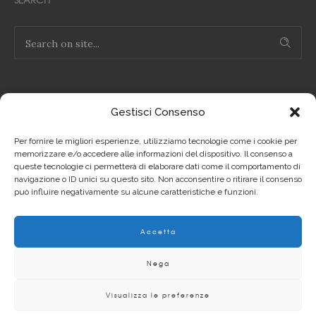
Gestisci Consenso
NOTE LEGALI
Per fornire le migliori esperienze, utilizziamo tecnologie come i cookie per
Privacy Policy IT
memorizzare e/o accedere alle informazioni del dispositivo. Il consenso a
queste tecnologie ci permetterà di elaborare dati come il comportamento di
navigazione o ID unici su questo sito. Non acconsentire o ritirare il consenso
Privacy Policy EN
può influire negativamente su alcune caratteristiche e funzioni.
Cookie Policy IT
Accetta
Cookie Policy EN
Nega
Visualizza le preferenze