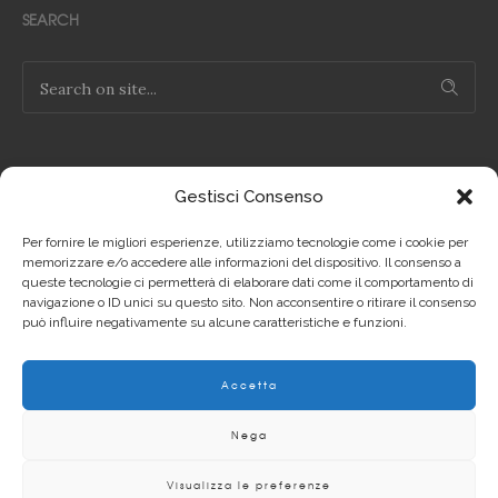
SEARCH
Gestisci Consenso
NOTE LEGALI
Per fornire le migliori esperienze, utilizziamo tecnologie come i cookie per
Privacy Policy IT
memorizzare e/o accedere alle informazioni del dispositivo. Il consenso a
queste tecnologie ci permetterà di elaborare dati come il comportamento di
navigazione o ID unici su questo sito. Non acconsentire o ritirare il consenso
Privacy Policy EN
può influire negativamente su alcune caratteristiche e funzioni.
Cookie Policy IT
Accetta
Cookie Policy EN
Nega
Visualizza le preferenze