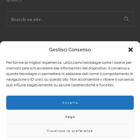
Gestisci Consenso
NOTE LEGALI
Per fornire le migliori esperienze, utilizziamo tecnologie come i cookie per
Privacy Policy IT
memorizzare e/o accedere alle informazioni del dispositivo. Il consenso a
queste tecnologie ci permetterà di elaborare dati come il comportamento di
navigazione o ID unici su questo sito. Non acconsentire o ritirare il consenso
Privacy Policy EN
può influire negativamente su alcune caratteristiche e funzioni.
Cookie Policy IT
Accetta
Cookie Policy EN
Nega
Visualizza le preferenze