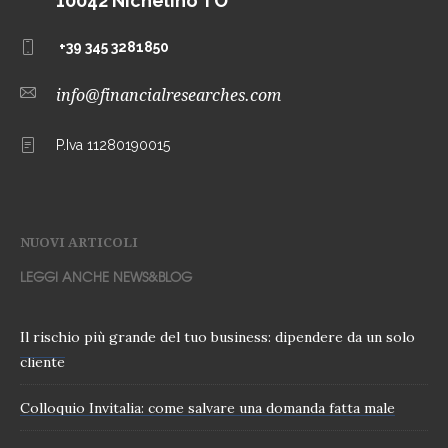
10042 Nichelino TO
+39 345 3281850
info@financialresearches.com
P.Iva 11280190015
NUOVI ARTICOLI
LEGGI ANCHE NEWS&BLOG
Il rischio più grande del tuo business: dipendere da un solo
cliente
Colloquio Invitalia: come salvare una domanda fatta male