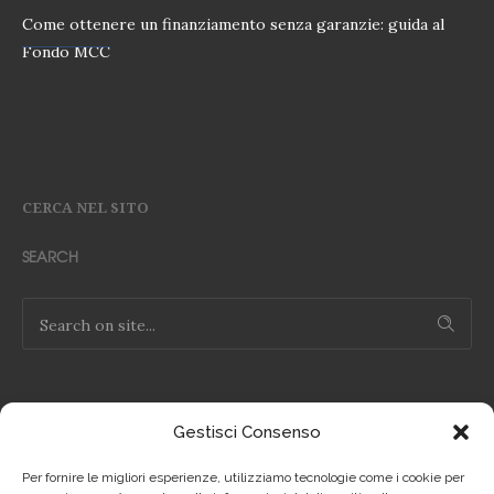
Come ottenere un finanziamento senza garanzie: guida al
Fondo MCC
CERCA NEL SITO
SEARCH
Gestisci Consenso
NOTE LEGALI
Per fornire le migliori esperienze, utilizziamo tecnologie come i cookie per
Privacy Policy IT