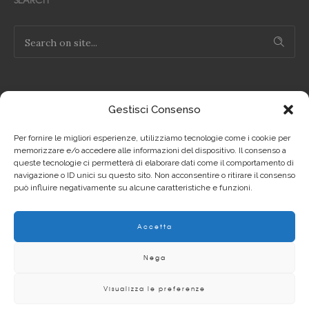
Gestisci Consenso
NOTE LEGALI
Per fornire le migliori esperienze, utilizziamo tecnologie come i cookie per
Privacy Policy IT
memorizzare e/o accedere alle informazioni del dispositivo. Il consenso a
queste tecnologie ci permetterà di elaborare dati come il comportamento di
navigazione o ID unici su questo sito. Non acconsentire o ritirare il consenso
Privacy Policy EN
può influire negativamente su alcune caratteristiche e funzioni.
Cookie Policy IT
Accetta
Cookie Policy EN
Nega
Visualizza le preferenze