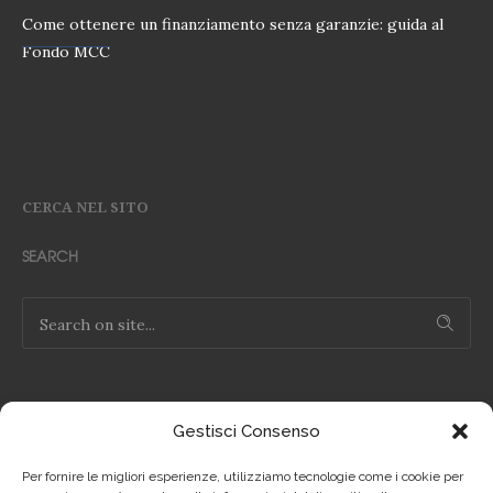
Come ottenere un finanziamento senza garanzie: guida al
Fondo MCC
CERCA NEL SITO
SEARCH
Gestisci Consenso
NOTE LEGALI
Per fornire le migliori esperienze, utilizziamo tecnologie come i cookie per
Privacy Policy IT