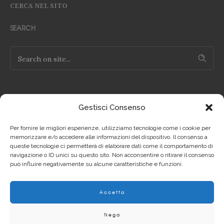
CERCA NEL SITO
SEARCH
Gestisci Consenso
NOTE LEGALI
Per fornire le migliori esperienze, utilizziamo tecnologie come i cookie per
Privacy Policy IT
memorizzare e/o accedere alle informazioni del dispositivo. Il consenso a
queste tecnologie ci permetterà di elaborare dati come il comportamento di
navigazione o ID unici su questo sito. Non acconsentire o ritirare il consenso
Privacy Policy EN
può influire negativamente su alcune caratteristiche e funzioni.
Cookie Policy IT
Accetta
Cookie Policy EN
Nega