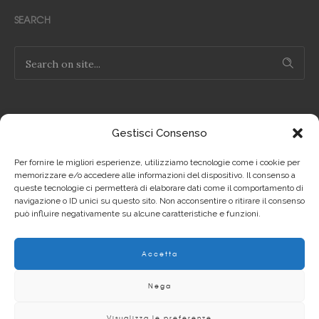
SEARCH
Gestisci Consenso
NOTE LEGALI
Per fornire le migliori esperienze, utilizziamo tecnologie come i cookie per
Privacy Policy IT
memorizzare e/o accedere alle informazioni del dispositivo. Il consenso a
queste tecnologie ci permetterà di elaborare dati come il comportamento di
navigazione o ID unici su questo sito. Non acconsentire o ritirare il consenso
Privacy Policy EN
può influire negativamente su alcune caratteristiche e funzioni.
Cookie Policy IT
Accetta
Cookie Policy EN
Nega
Visualizza le preferenze