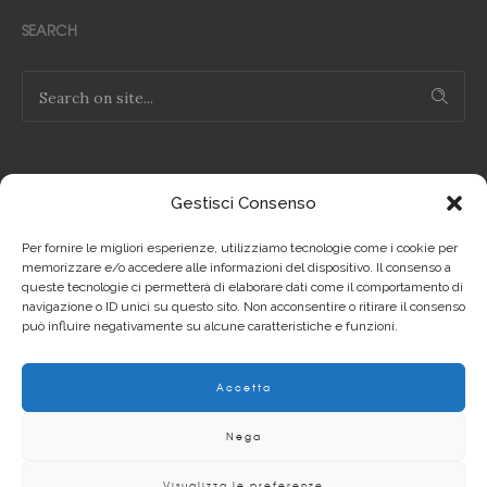
SEARCH
Gestisci Consenso
NOTE LEGALI
Per fornire le migliori esperienze, utilizziamo tecnologie come i cookie per
Privacy Policy IT
memorizzare e/o accedere alle informazioni del dispositivo. Il consenso a
queste tecnologie ci permetterà di elaborare dati come il comportamento di
navigazione o ID unici su questo sito. Non acconsentire o ritirare il consenso
Privacy Policy EN
può influire negativamente su alcune caratteristiche e funzioni.
Cookie Policy IT
Accetta
Cookie Policy EN
Nega
Visualizza le preferenze