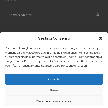
Gestisci Consenso
NOTE LEGALI
Per fornire le migliori esperienze, utilizziamo tecnologie come i cookie per
Privacy Policy IT
memorizzare e/o accedere alle informazioni del dispositivo. Il consenso a
queste tecnologie ci permetterà di elaborare dati come il comportamento di
navigazione o ID unici su questo sito. Non acconsentire o ritirare il consenso
Privacy Policy EN
può influire negativamente su alcune caratteristiche e funzioni.
Cookie Policy IT
Accetta
Cookie Policy EN
Nega
Visualizza le preferenze