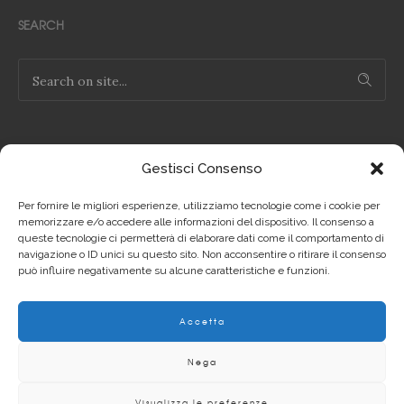
SEARCH
Gestisci Consenso
NOTE LEGALI
Per fornire le migliori esperienze, utilizziamo tecnologie come i cookie per
Privacy Policy IT
memorizzare e/o accedere alle informazioni del dispositivo. Il consenso a
queste tecnologie ci permetterà di elaborare dati come il comportamento di
navigazione o ID unici su questo sito. Non acconsentire o ritirare il consenso
Privacy Policy EN
può influire negativamente su alcune caratteristiche e funzioni.
Cookie Policy IT
Accetta
Cookie Policy EN
Nega
Visualizza le preferenze