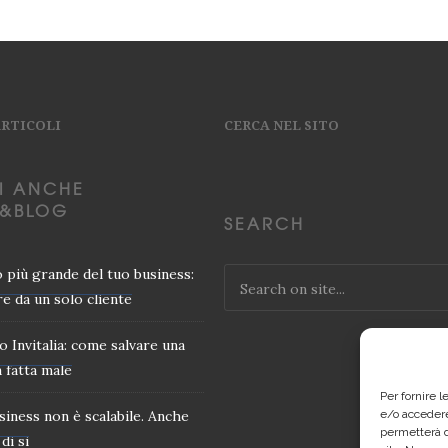
ARTICOLI
CERCA NEL SITO
I ANCHE
&BLOG
SEARCH
io più grande del tuo business:
e da un solo cliente
o Invitalia: come salvare una
 fatta male
Per fornire 
usiness non è scalabile. Anche
e/o accedere
permetterà d
di si