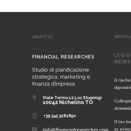
ABOUT US
NUOVI 
LEGG
FINANCIAL RESEARCHES
NEWS
Studio di pianificazione
strategica, marketing e
Il risch
finanza d’impresa
dipender
Viale Torino 12
Loc Stupinigi
Colloqui
10042 Nichelino TO
domanda
+39 345 3281850
Il tuo b
se pensi 
info@financialresearches.com