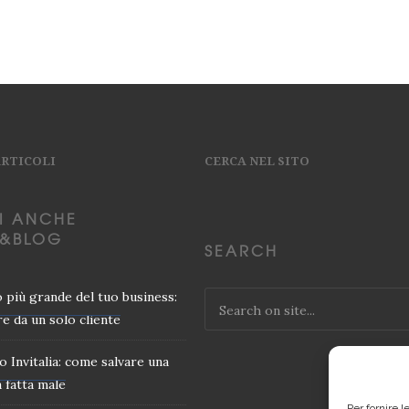
ARTICOLI
CERCA NEL SITO
I ANCHE
&BLOG
SEARCH
io più grande del tuo business:
e da un solo cliente
o Invitalia: come salvare una
 fatta male
Per fornire 