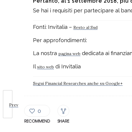
Pertanto, al 1 settembre 2018, pi
Se hai i requisiti per partecipare al b
Fonti: Invitalia –
Resto al Sud
Per approfondimenti:
La nostra
dedicata ai finanziam
pagina web
Il
di Invitalia
sito web
Segui Financial Researches anche su Google+
Prev
0
RECOMMEND
SHARE