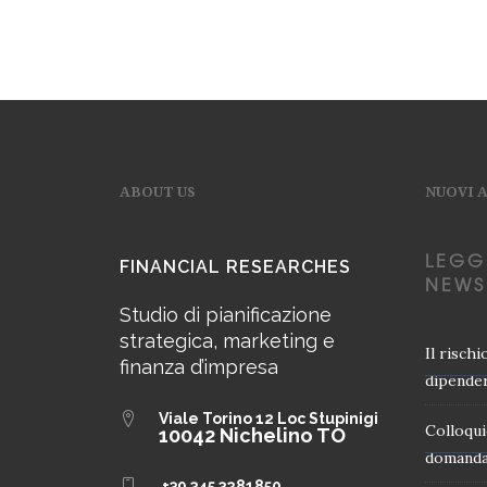
ABOUT US
NUOVI 
LEGG
FINANCIAL RESEARCHES
NEWS
Studio di pianificazione
strategica, marketing e
Il risch
finanza d’impresa
dipender
Viale Torino 12
Loc Stupinigi
Colloqui
10042 Nichelino TO
domanda
+39 345 3281850