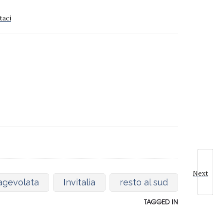
taci
Next
agevolata
Invitalia
resto al sud
TAGGED IN