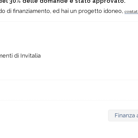
ù del 30% delle domande è stato approvato.
ando di finanziamento, ed hai un progetto idoneo,
contat
enti di Invitalia
Finanza 