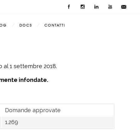
LOG
DOCS
CONTATTI
 al 1 settembre 2018.
amente infondate.
Domande approvate
1.269