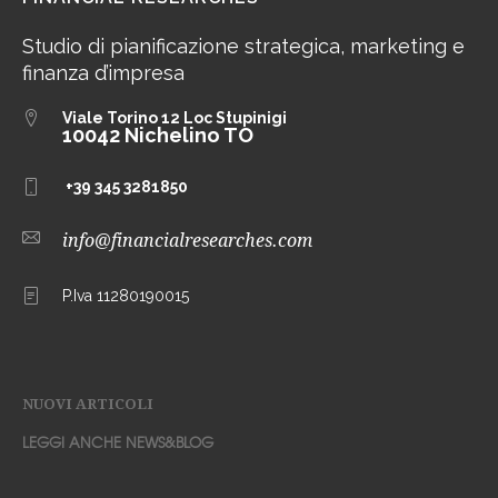
Studio di pianificazione strategica, marketing e
finanza d’impresa
Viale Torino 12
Loc Stupinigi
10042 Nichelino TO
+39 345 3281850
info@financialresearches.com
P.Iva 11280190015
NUOVI ARTICOLI
LEGGI ANCHE NEWS&BLOG