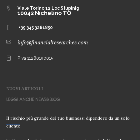
Viale Torino 12
Loc Stupinigi
10042 Nichelino TO
+39 345 3281850
info@financialresearches.com
P.Iva 11280190015
NUOVI ARTICOLI
LEGGI ANCHE NEWS&BLOG
Il rischio più grande del tuo business: dipendere da un solo
cliente