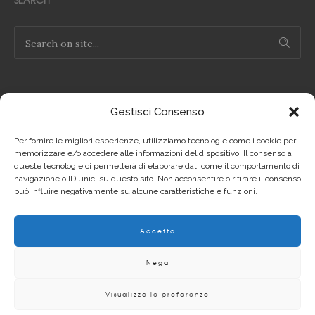
Gestisci Consenso
NOTE LEGALI
Per fornire le migliori esperienze, utilizziamo tecnologie come i cookie per
Privacy Policy IT
memorizzare e/o accedere alle informazioni del dispositivo. Il consenso a
queste tecnologie ci permetterà di elaborare dati come il comportamento di
navigazione o ID unici su questo sito. Non acconsentire o ritirare il consenso
Privacy Policy EN
può influire negativamente su alcune caratteristiche e funzioni.
Cookie Policy IT
Accetta
Cookie Policy EN
Nega
Visualizza le preferenze