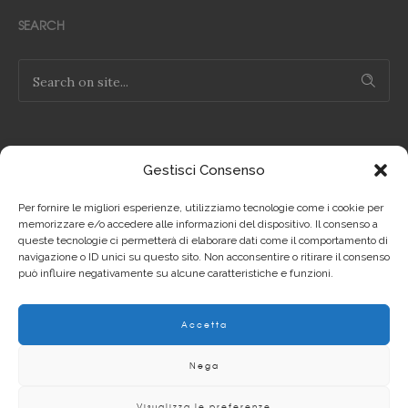
SEARCH
Gestisci Consenso
NOTE LEGALI
Per fornire le migliori esperienze, utilizziamo tecnologie come i cookie per
Privacy Policy IT
memorizzare e/o accedere alle informazioni del dispositivo. Il consenso a
queste tecnologie ci permetterà di elaborare dati come il comportamento di
navigazione o ID unici su questo sito. Non acconsentire o ritirare il consenso
Privacy Policy EN
può influire negativamente su alcune caratteristiche e funzioni.
Cookie Policy IT
Accetta
Cookie Policy EN
Nega
Visualizza le preferenze