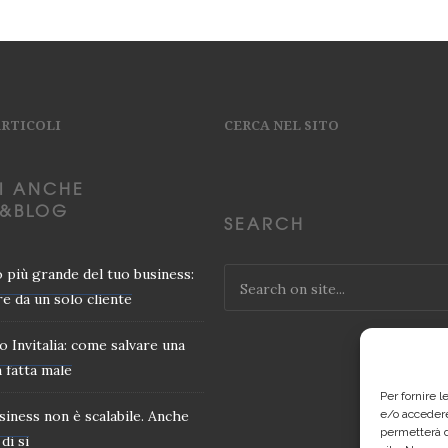
ARTICOLI
CERCA NEL SITO
I ANCHE
&BLOG
SEARCH
io più grande del tuo business:
e da un solo cliente
o Invitalia: come salvare una
 fatta male
Per fornire 
usiness non è scalabile. Anche
e/o accedere
permetterà d
di si