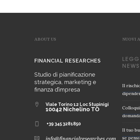
ABOUT US
NUOVI 
LEGG
FINANCIAL RESEARCHES
NEWS
Studio di pianificazione
strategica, marketing e
Il risch
finanza d’impresa
dipender
Viale Torino 12
Loc Stupinigi
Colloqui
10042 Nichelino TO
domanda
+39 345 3281850
Il tuo b
se pensi 
info@financialresearches.com