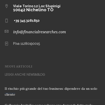
Viale Torino 12
Loc Stupinigi
10042 Nichelino TO
+39 345 3281850
info@financialresearches.com
P.Iva 11280190015
NUOVI ARTICOLI
LEGGI ANCHE NEWS&BLOG
Il rischio più grande del tuo business: dipendere da un solo
cliente