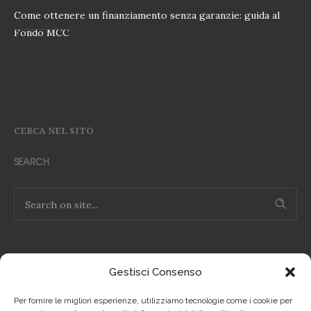
Come ottenere un finanziamento senza garanzie: guida al
Fondo MCC
CERCA NEL SITO
SEARCH
Gestisci Consenso
NOTE LEGALI
Per fornire le migliori esperienze, utilizziamo tecnologie come i cookie per
Privacy Policy IT