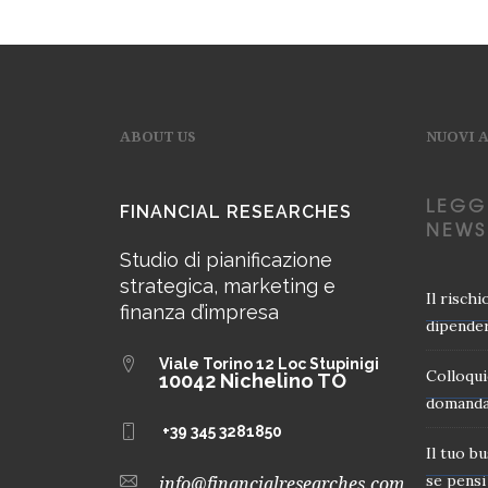
ABOUT US
NUOVI 
LEGG
FINANCIAL RESEARCHES
NEWS
Studio di pianificazione
strategica, marketing e
Il risch
finanza d’impresa
dipender
Viale Torino 12
Loc Stupinigi
Colloqui
10042 Nichelino TO
domanda
+39 345 3281850
Il tuo b
se pensi 
info@financialresearches.com