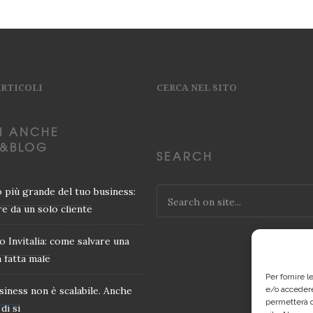
ARTICOLI
CERCA NEL SITO
I ANCHE
&BLOG
SEARCH
io più grande del tuo business:
e da un solo cliente
o Invitalia: come salvare una
 fatta male
Per fornire 
usiness non è scalabile. Anche
e/o accedere
permetterà d
di si