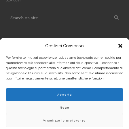
Gestisci Consenso
NOTE LEGALI
Per fornire le migliori esperienze, utilizziamo tecnologie come i cookie per
Privacy Policy IT
memorizzare e/o accedere alle informazioni del dispositivo. Il consenso a
queste tecnologie ci permetterà di elaborare dati come il comportamento di
navigazione o ID unici su questo sito. Non acconsentire o ritirare il consenso
Privacy Policy EN
può influire negativamente su alcune caratteristiche e funzioni.
Cookie Policy IT
Accetta
Cookie Policy EN
Nega
Visualizza le preferenze