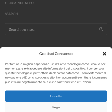
CERCA NEL SITO
SEARCH
Gestisci Consenso
NOTE LEGALI
Per fornire le migliori esperienze, utilizziamo tecnologie come i cookie per
Privacy Policy IT
memorizzare e/o accedere alle informazioni del dispositivo. Il consenso a
queste tecnologie ci permetterà di elaborare dati come il comportamento di
navigazione o ID unici su questo sito. Non acconsentire o ritirare il consenso
Privacy Policy EN
può influire negativamente su alcune caratteristiche e funzioni.
Cookie Policy IT
Accetta
Cookie Policy EN
Nega