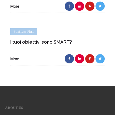
More
Business Plan
I tuoi obiettivi sono SMART?
More
ABOUT US