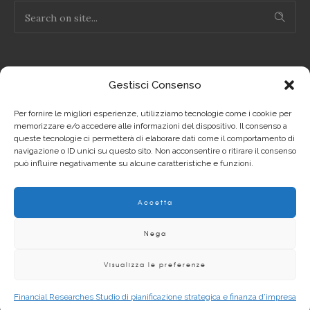
Gestisci Consenso
NOTE LEGALI
Per fornire le migliori esperienze, utilizziamo tecnologie come i cookie per
Privacy Policy IT
memorizzare e/o accedere alle informazioni del dispositivo. Il consenso a
queste tecnologie ci permetterà di elaborare dati come il comportamento di
navigazione o ID unici su questo sito. Non acconsentire o ritirare il consenso
Privacy Policy EN
può influire negativamente su alcune caratteristiche e funzioni.
Cookie Policy IT
Accetta
Cookie Policy EN
Nega
Visualizza le preferenze
Copyright 2012 - 2020 | © Financial Researches P.Iva
Financial Researches Studio di pianificazione strategica e finanza d’impresa