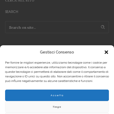
CERCA NEL SITO
SEARCH
Gestisci Consenso
NOTE LEGALI
Per fornire le migliori esperienze, utilizziamo tecnologie come i cookie per
Privacy Policy IT
memorizzare e/o accedere alle informazioni del dispositivo. Il consenso a
queste tecnologie ci permetterà di elaborare dati come il comportamento di
navigazione o ID unici su questo sito. Non acconsentire o ritirare il consenso
Privacy Policy EN
può influire negativamente su alcune caratteristiche e funzioni.
Cookie Policy IT
Accetta
Cookie Policy EN
Nega