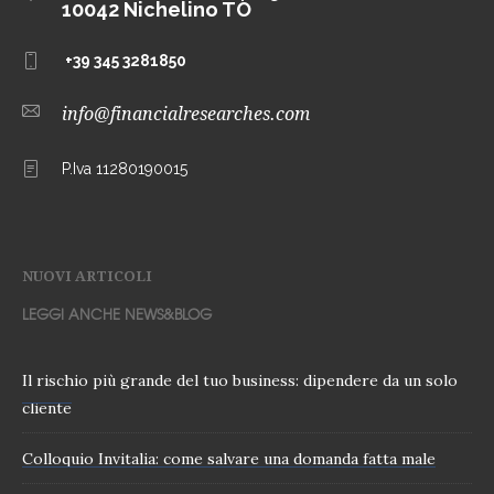
10042 Nichelino TO
+39 345 3281850
info@financialresearches.com
P.Iva 11280190015
NUOVI ARTICOLI
LEGGI ANCHE NEWS&BLOG
Il rischio più grande del tuo business: dipendere da un solo
cliente
Colloquio Invitalia: come salvare una domanda fatta male