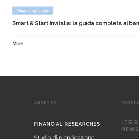
Finanza agevolata
Smart & Start Invitalia: la guida completa al ban
More
ABOUT US
NUOVI 
LEGG
FINANCIAL RESEARCHES
NEWS
Studio di pianificazione