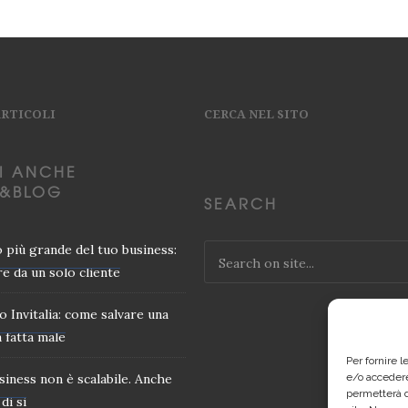
ARTICOLI
CERCA NEL SITO
I ANCHE
&BLOG
SEARCH
io più grande del tuo business:
e da un solo cliente
o Invitalia: come salvare una
 fatta male
Per fornire 
usiness non è scalabile. Anche
e/o accedere
permetterà d
di si