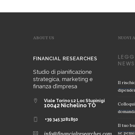
ABOUT US
NUOVI 
LEGG
FINANCIAL RESEARCHES
NEWS
Studio di pianificazione
strategica, marketing e
Il risch
finanza d’impresa
dipender
Viale Torino 12
Loc Stupinigi
Colloqui
10042 Nichelino TO
domanda
+39 345 3281850
Il tuo b
se pensi 
info@financialresearches.com