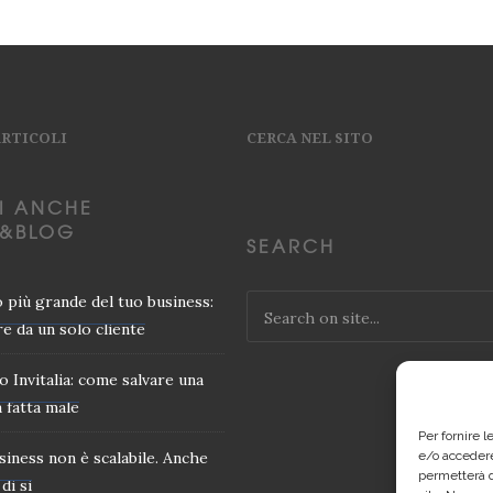
ARTICOLI
CERCA NEL SITO
I ANCHE
&BLOG
SEARCH
io più grande del tuo business:
e da un solo cliente
o Invitalia: come salvare una
 fatta male
Per fornire 
usiness non è scalabile. Anche
e/o accedere
permetterà d
di si