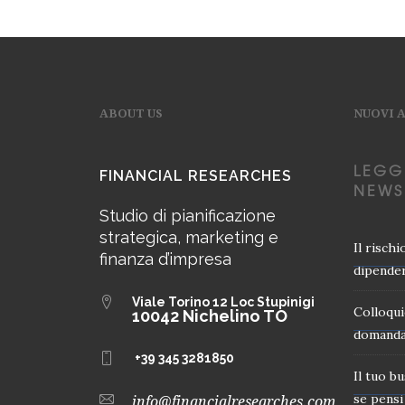
ABOUT US
NUOVI 
LEGG
FINANCIAL RESEARCHES
NEWS
Studio di pianificazione
strategica, marketing e
Il risch
finanza d’impresa
dipender
Viale Torino 12
Loc Stupinigi
Colloqui
10042 Nichelino TO
domanda
+39 345 3281850
Il tuo b
se pensi 
info@financialresearches.com