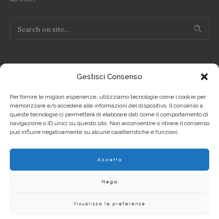
Gestisci Consenso
NOTE LEGALI
Per fornire le migliori esperienze, utilizziamo tecnologie come i cookie per
Privacy Policy IT
memorizzare e/o accedere alle informazioni del dispositivo. Il consenso a
queste tecnologie ci permetterà di elaborare dati come il comportamento di
navigazione o ID unici su questo sito. Non acconsentire o ritirare il consenso
Privacy Policy EN
può influire negativamente su alcune caratteristiche e funzioni.
Cookie Policy IT
Accetta
Cookie Policy EN
Nega
Visualizza le preferenze