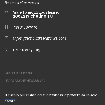
finanza d’impresa
Viale Torino 12
Loc Stupinigi
10042 Nichelino TO
+39 345 3281850
info@financialresearches.com
P.Iva 11280190015
NUOVI ARTICOLI
LEGGI ANCHE NEWS&BLOG
Il rischio più grande del tuo business: dipendere da un solo
cliente