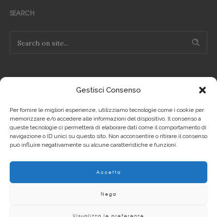
SEARCH
Gestisci Consenso
NOTE LEGALI
Per fornire le migliori esperienze, utilizziamo tecnologie come i cookie per
Privacy Policy IT
memorizzare e/o accedere alle informazioni del dispositivo. Il consenso a
queste tecnologie ci permetterà di elaborare dati come il comportamento di
navigazione o ID unici su questo sito. Non acconsentire o ritirare il consenso
Privacy Policy EN
può influire negativamente su alcune caratteristiche e funzioni.
Cookie Policy IT
Accetta
Cookie Policy EN
Nega
Visualizza le preferenze