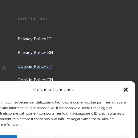
NOTE LEGALI
Privacy Policy IT
Privacy Policy EN
Cookie Policy IT
Cookie Policy EN
Gestisci Consenso
le migliori esperienze, utilizziamo tecnologie come i cookie per memorizzare
 alle informazioni del dispositivo. Il consenso a queste tecnologie ci
i elaborare dati come il comportamento di navigazione o ID unici su questo
consentire o ritirare il consenso può influire negativamente su alcune
he e funzioni.