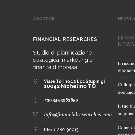
ABOUT US
NUOVI 
LEGG
FINANCIAL RESEARCHES
NEWS
Studio di pianificazione
strategica, marketing e
Il risch
finanza d’impresa
dipender
Viale Torino 12
Loc Stupinigi
Colloqui
10042 Nichelino TO
domanda
+39 345 3281850
Il tuo b
se pensi 
info@financialresearches.com
Come ot
P.Iva 11280190015