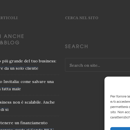
ARTICOLI
CERCA NEL SITO
I ANCHE
&BLOG
SEARCH
io più grande del tuo business:
e da un solo cliente
o Invitalia: come salvare una
 fatta male
Per fornire 
usiness non è scalabile. Anche
e/o accedere
permetterà d
di si
sito. Non ac
caratteristic
tenere un finanziamento