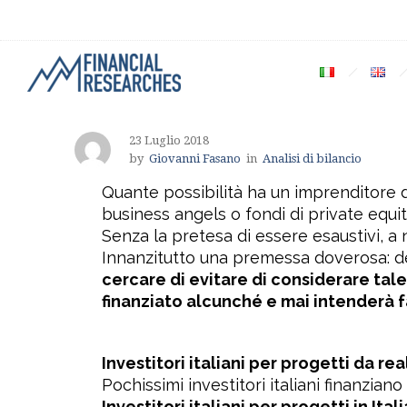
23 Luglio 2018
by
Giovanni Fasano
in
Analisi di bilancio
Quante possibilità ha un imprenditore di
business angels o fondi di private equi
Senza la pretesa di essere esaustivi, a 
Innanzitutto una premessa doverosa: defi
cercare di evitare di considerare tal
finanziato alcunché e mai intenderà f
Investitori italiani per progetti da rea
Pochissimi investitori italiani finanzian
Investitori italiani per progetti in Itali