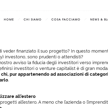
HOME
CHI SIAMO
COSA FACCIAMO
NEWS & B
 veder finanziato il suo progetto? In questo momento 
ty) investono, sono prudenti o attendisti?
nostro avviso la fiducia degli investitori verso impre
nirsi investitori o venture capitalist è di gran moda.
e chi, pur appartenendo ad associazioni di categor
arlo
.
lizzare all’estero
o progetti all’estero. A meno che l’azienda o l’imprendi
a