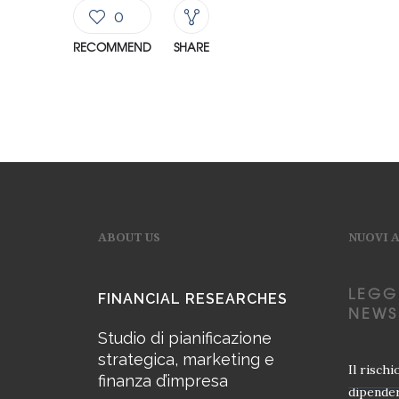
0
RECOMMEND
SHARE
ABOUT US
NUOVI 
LEGG
FINANCIAL RESEARCHES
NEWS
Studio di pianificazione
strategica, marketing e
Il risch
finanza d’impresa
dipender