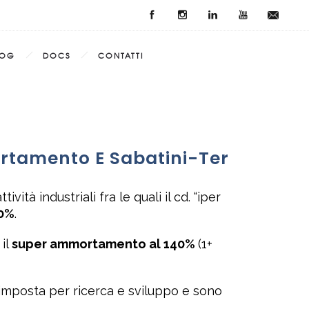
LOG
DOCS
CONTATTI
rtamento E Sabatini-Ter
tà industriali fra le quali il cd. “iper
50%
.
 il
super ammortamento al 140%
(1+
 d’imposta per ricerca e sviluppo e sono