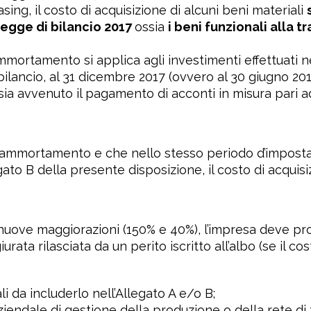
ng, il costo di acquisizione di alcuni beni materiali
legge di bilancio 2017
ossia
i beni funzionali alla 
ammortamento si applica agli investimenti effettuati 
bilancio, al 31 dicembre 2017 (ovvero al 30 giugno 2018
 sia avvenuto il pagamento di acconti in misura pari a
er ammortamento e che nello stesso periodo d’imposta
egato B della presente disposizione, il costo di acquis
e nuove maggiorazioni (150% e 40%), l’impresa deve pr
rata rilasciata da un perito iscritto all’albo (se il c
li da includerlo nell’Allegato A e/o B;
iendale di gestione della produzione o della rete di f