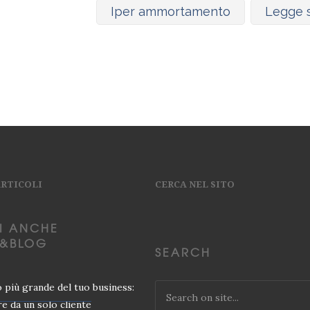
Iper ammortamento
Legge s
ARTICOLI
CERCA NEL SITO
I ANCHE
&BLOG
SEARCH
io più grande del tuo business:
e da un solo cliente