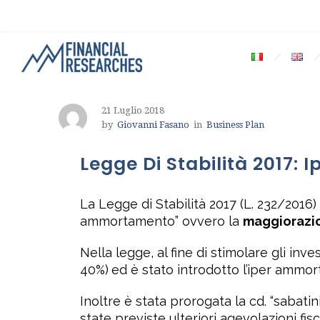
21 Luglio 2018
by
Giovanni Fasano
in
Business Plan
Legge Di Stabilità 2017
La Legge di Stabilità 2017 (L. 232/2016) p
ammortamento” ovvero la
maggiorazio
Nella legge, al fine di stimolare gli inv
40%)
ed è stato introdotto l’iper ammor
Inoltre è stata prorogata la cd. “sabatin
state previste ulteriori agevolazioni fisca