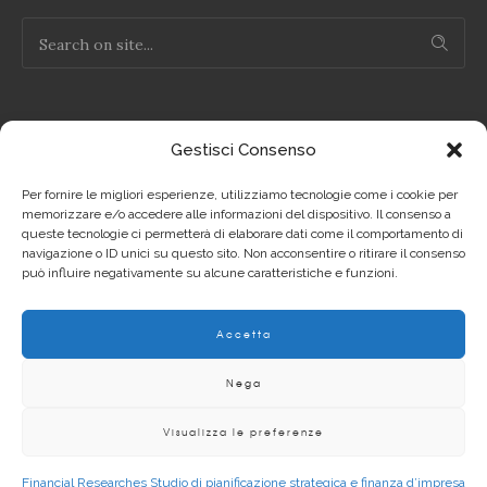
Gestisci Consenso
NOTE LEGALI
Per fornire le migliori esperienze, utilizziamo tecnologie come i cookie per
Privacy Policy IT
memorizzare e/o accedere alle informazioni del dispositivo. Il consenso a
queste tecnologie ci permetterà di elaborare dati come il comportamento di
navigazione o ID unici su questo sito. Non acconsentire o ritirare il consenso
Privacy Policy EN
può influire negativamente su alcune caratteristiche e funzioni.
Cookie Policy IT
Accetta
Cookie Policy EN
Nega
Visualizza le preferenze
Copyright 2012 - 2020 | © Financial Researches P.Iva
Financial Researches Studio di pianificazione strategica e finanza d’impresa